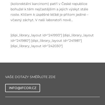
(kolorektální karcinom) patří v České republice
bohužel k těm nejčastějším a jejich výskyt stále
roste. Klíčem k úspěšné léčbě je přitom jediné –
včasný záchyt. V naší laboratoři nově...
[dipi_library_layout id="241993"] [dipi_library_layout
id="241980"] [dipi_library_layout id="241981"]
[dipi_library_layout id="242030"]
VAŠE DOTAZY SMĚŘUJTE ZDE
INFO@IFCOR.CZ