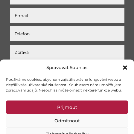
Spravovat Souhlas
Používáme cookies, abychom zajistili správné fungování webu a
zlepšili vaše uživatelské zkušenosti. Souhlasem nám umožňujete
zpracování údajů. Nesouhlas může omezit některé funkce webu.
Odeslat
Přijmout
Odmítnout
Copyright ifcor.cz
©️
2026 | Všechna práva vyhrazena |
Created by
Webicca